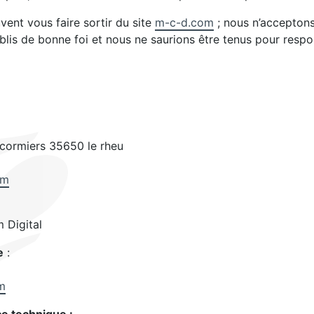
uvent vous faire sortir du site
m-c-d.com
; nous n’acceptons
tablis de bonne foi et nous ne saurions être tenus pour res
 cormiers 35650 le rheu
om
 Digital
e
:
m